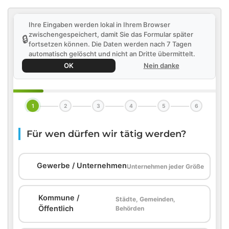
Ihre Eingaben werden lokal in Ihrem Browser
zwischengespeichert, damit Sie das Formular später
🔒
fortsetzen können. Die Daten werden nach 7 Tagen
automatisch gelöscht und nicht an Dritte übermittelt.
OK
Nein danke
1
2
3
4
5
6
Für wen dürfen wir tätig werden?
🏢
Gewerbe / Unternehmen
Unternehmen jeder Größe
Kommune /
Städte, Gemeinden,
🏛️
Öffentlich
Behörden