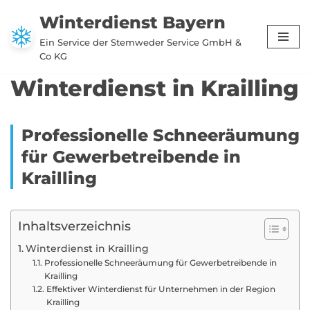
Winterdienst Bayern
Zum
Ein Service der Stemweder Service GmbH &
Inhalt
Co KG
springen
Winterdienst in Krailling
Professionelle Schneeräumung
für Gewerbetreibende in
Krailling
Inhaltsverzeichnis
Winterdienst in Krailling
Professionelle Schneeräumung für Gewerbetreibende in
Krailling
Effektiver Winterdienst für Unternehmen in der Region
Krailling