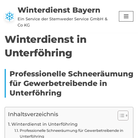
Winterdienst Bayern
Zum
Ein Service der Stemweder Service GmbH &
Inhalt
Co KG
springen
Winterdienst in
Unterföhring
Professionelle Schneeräumung
für Gewerbetreibende in
Unterföhring
Inhaltsverzeichnis
Winterdienst in Unterföhring
Professionelle Schneeräumung für Gewerbetreibende in
Unterföhring