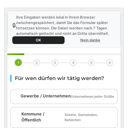
Ihre Eingaben werden lokal in Ihrem Browser
zwischengespeichert, damit Sie das Formular später
🔒
fortsetzen können. Die Daten werden nach 7 Tagen
automatisch gelöscht und nicht an Dritte übermittelt.
OK
Nein danke
1
2
3
4
5
6
Für wen dürfen wir tätig werden?
🏢
Gewerbe / Unternehmen
Unternehmen jeder Größe
Kommune /
Städte, Gemeinden,
🏛️
Öffentlich
Behörden