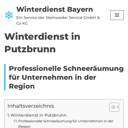
Winterdienst Bayern
Zum
Ein Service der Stemweder Service GmbH &
Inhalt
Co KG
springen
Winterdienst in
Putzbrunn
Professionelle Schneeräumung
für Unternehmen in der
Region
Inhaltsverzeichnis
Winterdienst in Putzbrunn
Professionelle Schneeräumung für Unternehmen in der
Region