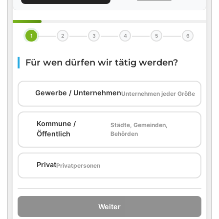
1
2
3
4
5
6
Für wen dürfen wir tätig werden?
🏢
Gewerbe / Unternehmen
Unternehmen jeder Größe
Kommune /
Städte, Gemeinden,
🏛️
Öffentlich
Behörden
🏠
Privat
Privatpersonen
Weiter