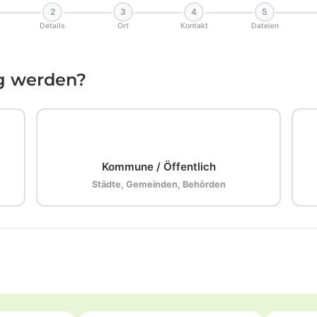
2
3
4
5
Details
Ort
Kontakt
Dateien
ig werden?
🏛️
Kommune / Öffentlich
Städte, Gemeinden, Behörden