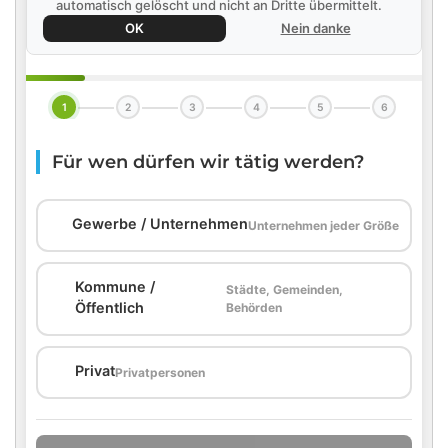
automatisch gelöscht und nicht an Dritte übermittelt.
OK
Nein danke
1
2
3
4
5
6
Für wen dürfen wir tätig werden?
🏢
Gewerbe / Unternehmen
Unternehmen jeder Größe
Kommune /
Städte, Gemeinden,
🏛️
Öffentlich
Behörden
🏠
Privat
Privatpersonen