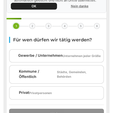
automatisch gelöscht und nicht an Dritte übermittelt.
OK
Nein danke
1
2
3
4
5
6
Für wen dürfen wir tätig werden?
🏢
Gewerbe / Unternehmen
Unternehmen jeder Größe
Kommune /
Städte, Gemeinden,
🏛️
Öffentlich
Behörden
🏠
Privat
Privatpersonen