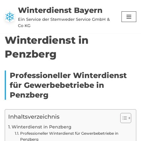
Winterdienst Bayern
Zum
Ein Service der Stemweder Service GmbH &
Inhalt
Co KG
springen
Winterdienst in
Penzberg
Professioneller Winterdienst
für Gewerbebetriebe in
Penzberg
Inhaltsverzeichnis
Winterdienst in Penzberg
Professioneller Winterdienst für Gewerbebetriebe in
Penzberg