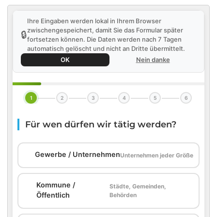
Ihre Eingaben werden lokal in Ihrem Browser
zwischengespeichert, damit Sie das Formular später
🔒
fortsetzen können. Die Daten werden nach 7 Tagen
automatisch gelöscht und nicht an Dritte übermittelt.
OK
Nein danke
1
2
3
4
5
6
Für wen dürfen wir tätig werden?
🏢
Gewerbe / Unternehmen
Unternehmen jeder Größe
Kommune /
Städte, Gemeinden,
🏛️
Öffentlich
Behörden