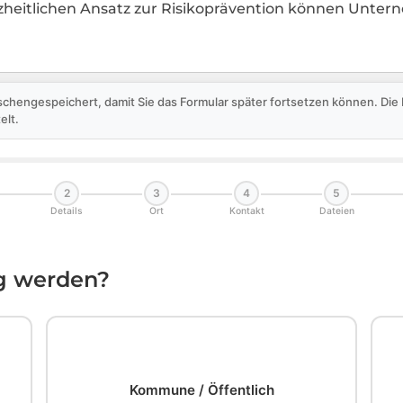
zheitlichen Ansatz zur Risikoprävention können Unter
schengespeichert, damit Sie das Formular später fortsetzen können. Di
elt.
2
3
4
5
Details
Ort
Kontakt
Dateien
ig werden?
🏛️
Kommune / Öffentlich