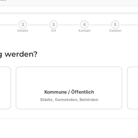
2
3
4
5
Details
Ort
Kontakt
Dateien
ig werden?
🏛️
Kommune / Öffentlich
Städte, Gemeinden, Behörden