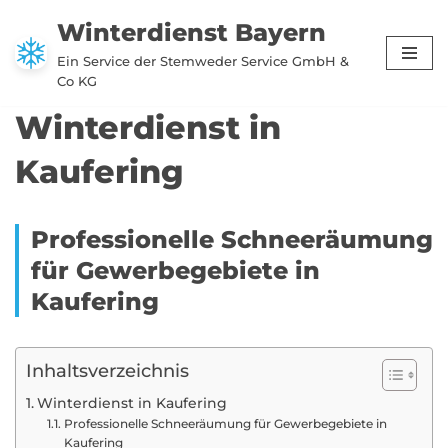
Winterdienst Bayern
Zum
Ein Service der Stemweder Service GmbH &
Inhalt
Co KG
springen
Winterdienst in
Kaufering
Professionelle Schneeräumung
für Gewerbegebiete in
Kaufering
Inhaltsverzeichnis
Winterdienst in Kaufering
Professionelle Schneeräumung für Gewerbegebiete in
Kaufering