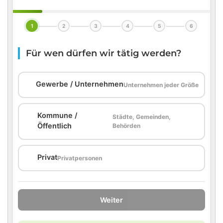
1
2
3
4
5
6
Für wen dürfen wir tätig werden?
🏢
Gewerbe / Unternehmen
Unternehmen jeder Größe
Kommune /
Städte, Gemeinden,
🏛️
Öffentlich
Behörden
🏠
Privat
Privatpersonen
Weiter