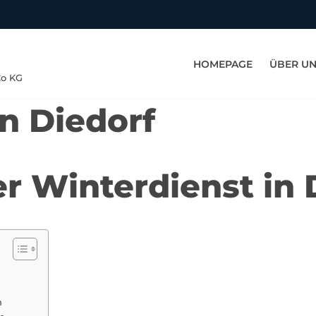
HOMEPAGE
ÜBER U
Co KG
n Diedorf
er Winterdienst in 
n