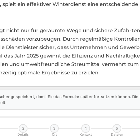
 spielt ein effektiver Winterdienst eine entscheidende R
rgt nicht nur für geräumte Wege und sichere Zufahrten
chäden vorzubeugen. Durch regelmäßige Kontrollen 
lle Dienstleister sicher, dass Unternehmen und Gewer
uf das Jahr 2025 gewinnt die Effizienz und Nachhaltig
gien und umweltfreundliche Streumittel vermehrt zum
eitig optimale Ergebnisse zu erzielen.
schengespeichert, damit Sie das Formular später fortsetzen können. Di
elt.
2
3
4
5
Details
Ort
Kontakt
Dateien