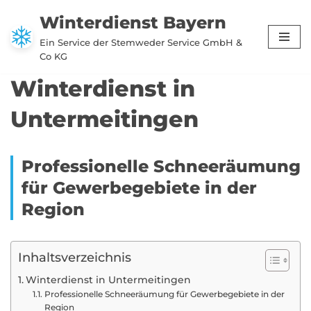
Winterdienst Bayern
Zum
Ein Service der Stemweder Service GmbH &
Inhalt
Co KG
springen
Winterdienst in
Untermeitingen
Professionelle Schneeräumung
für Gewerbegebiete in der
Region
Inhaltsverzeichnis
Winterdienst in Untermeitingen
Professionelle Schneeräumung für Gewerbegebiete in der
Region