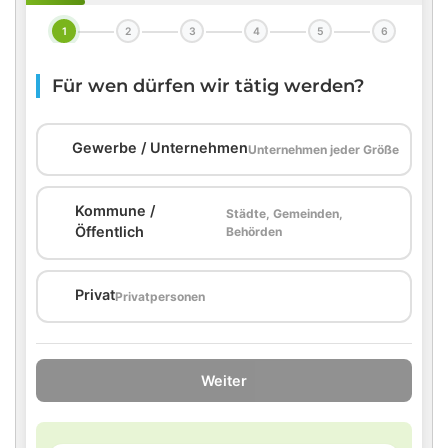
1
2
3
4
5
6
Für wen dürfen wir tätig werden?
🏢
Gewerbe / Unternehmen
Unternehmen jeder Größe
Kommune /
Städte, Gemeinden,
🏛️
Öffentlich
Behörden
🏠
Privat
Privatpersonen
Weiter