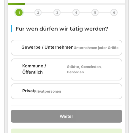
1
2
3
4
5
6
Für wen dürfen wir tätig werden?
🏢
Gewerbe / Unternehmen
Unternehmen jeder Größe
Kommune /
Städte, Gemeinden,
🏛️
Öffentlich
Behörden
🏠
Privat
Privatpersonen
Weiter