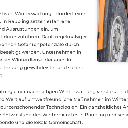
ktiven Winterwartung erfordert eine
. In Raubling setzen erfahrene
nd Ausrüstungen ein, um
nt durchzuführen. Dank regelmäßiger
n können Gefahrenpotenziale durch
 beseitigt werden. Unternehmen in
ellen Winterdienst, der auch in
Betreuung gewährleistet und so den
t.
eutung einer nachhaltigen Winterwartung verstärkt in d
ert auf umweltfreundliche Maßnahmen im Winterdie
rcenschonender Technologien. Ein ganzheitlicher Ansa
e Entwicklung des Winterdienstes in Raubling und schaff
ibende und die lokale Gemeinschaft.