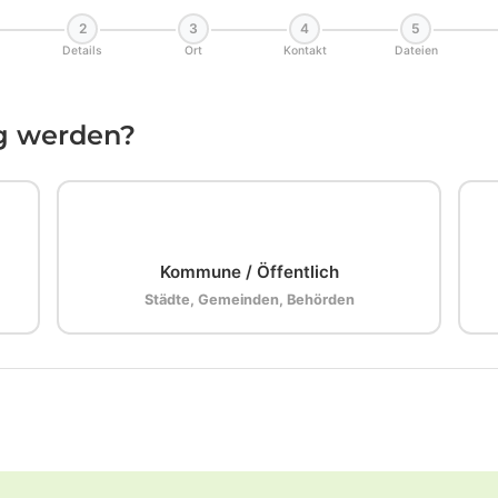
2
3
4
5
Details
Ort
Kontakt
Dateien
ig werden?
🏛️
Kommune / Öffentlich
Städte, Gemeinden, Behörden