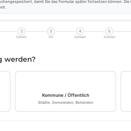
schengespeichert, damit Sie das Formular später fortsetzen können. Di
elt.
2
3
4
5
Details
Ort
Kontakt
Dateien
ig werden?
🏛️
Kommune / Öffentlich
Städte, Gemeinden, Behörden