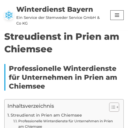
Winterdienst Bayern
Zum
Ein Service der Stemweder Service GmbH &
Inhalt
Co KG
springen
Streudienst in Prien am
Chiemsee
Professionelle Winterdienste
für Unternehmen in Prien am
Chiemsee
Inhaltsverzeichnis
Streudienst in Prien am Chiemsee
Professionelle Winterdienste für Unternehmen in Prien
am Chiemsee