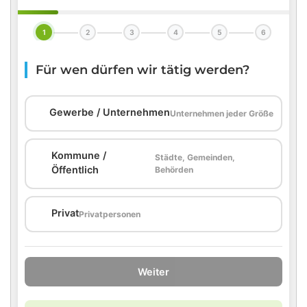
1
2
3
4
5
6
Für wen dürfen wir tätig werden?
🏢
Gewerbe / Unternehmen
Unternehmen jeder Größe
Kommune /
Städte, Gemeinden,
🏛️
Öffentlich
Behörden
🏠
Privat
Privatpersonen
Weiter