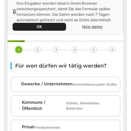
Ihre Eingaben werden lokal in Ihrem Browser
zwischengespeichert, damit Sie das Formular später
🔒
fortsetzen können. Die Daten werden nach 7 Tagen
automatisch gelöscht und nicht an Dritte übermittelt.
OK
Nein danke
1
2
3
4
5
6
Für wen dürfen wir tätig werden?
🏢
Gewerbe / Unternehmen
Unternehmen jeder Größe
Kommune /
Städte, Gemeinden,
🏛️
Öffentlich
Behörden
🏠
Privat
Privatpersonen