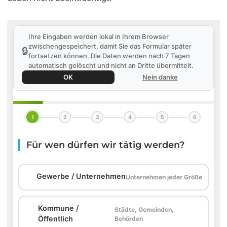
Ihre Eingaben werden lokal in Ihrem Browser
zwischengespeichert, damit Sie das Formular später
🔒
fortsetzen können. Die Daten werden nach 7 Tagen
automatisch gelöscht und nicht an Dritte übermittelt.
OK
Nein danke
1
2
3
4
5
6
Für wen dürfen wir tätig werden?
🏢
Gewerbe / Unternehmen
Unternehmen jeder Größe
Kommune /
Städte, Gemeinden,
🏛️
Öffentlich
Behörden