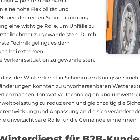
zu den Alpen und die damit
 eine hohe Flexibilität und
n. Neben der reinen Schneeräumung
ng eine wichtige Rolle, um Unfälle zu
hrsteilnehmer zu gewährleisten. Durch
te Technik gelingt es dem
uch bei extremen
 Verkehrssituation zu gewährleisten.
h, dass der Winterdienst in Schönau am Königssee auch
änderungen könnten zu unvorhersehbaren Wetterextrem
rlich machen. Innovative Technologien und umweltfreu
weltbelastung zu reduzieren und gleichzeitig die Sich
iterentwicklung und Anpassung an die sich verändernd
ne unverzichtbare Rolle für die Gemeinde einnehmen.
Winterdienst für B2B-Kunde