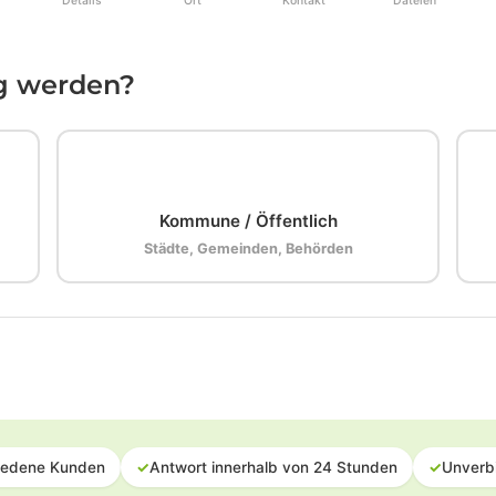
Details
Ort
Kontakt
Dateien
ig werden?
🏛️
Kommune / Öffentlich
Städte, Gemeinden, Behörden
iedene Kunden
✓
Antwort innerhalb von 24 Stunden
✓
Unverb