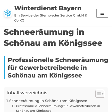
Winterdienst Bayern
Zum
Ein Service der Stemweder Service GmbH &
Inhalt
Co KG
springen
Schneeräumung in
Schönau am Königssee
Professionelle Schneeräumung
für Gewerbetreibende in
Schönau am Königssee
Inhaltsverzeichnis
Schneeräumung in Schönau am Königssee
Professionelle Schneeräumung für Gewerbetreibende in
Schönau am Königssee