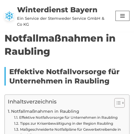
Winterdienst Bayern
Zum
Ein Service der Stemweder Service GmbH &
Inhalt
Co KG
springen
Notfallmaßnahmen in
Raubling
Effektive Notfallvorsorge für
Unternehmen in Raubling
Inhaltsverzeichnis
Notfallmaßnahmen in Raubling
Effektive Notfallvorsorge für Unternehmen in Raubling
Tipps zur Krisenbewältigung in der Region Raubling
Maßgeschneiderte Notfallpläne für Gewerbetreibende in