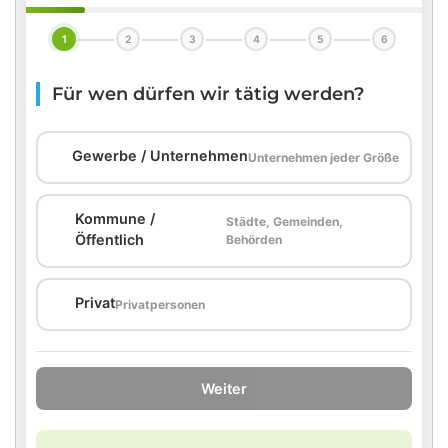
1
2
3
4
5
6
Für wen dürfen wir tätig werden?
🏢
Gewerbe / Unternehmen
Unternehmen jeder Größe
Kommune /
Städte, Gemeinden,
🏛️
Öffentlich
Behörden
🏠
Privat
Privatpersonen
Weiter