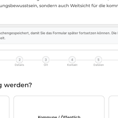
rtungsbewusstsein, sondern auch Weitsicht für die ko
schengespeichert, damit Sie das Formular später fortsetzen können. Di
elt.
2
3
4
5
Details
Ort
Kontakt
Dateien
ig werden?
🏛️
Kommune / Öffentlich