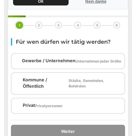
OK
Nein danke
1
2
3
4
5
6
Für wen dürfen wir tätig werden?
🏢
Gewerbe / Unternehmen
Unternehmen jeder Größe
Kommune /
Städte, Gemeinden,
🏛️
Öffentlich
Behörden
🏠
Privat
Privatpersonen
Weiter