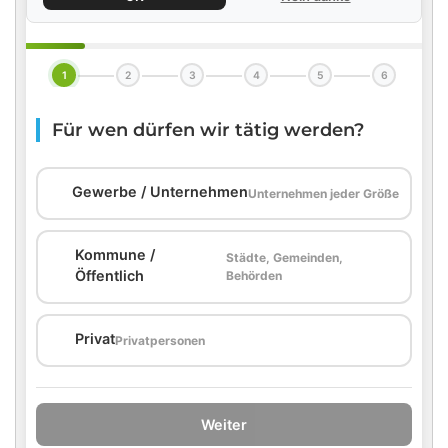
1
2
3
4
5
6
Für wen dürfen wir tätig werden?
🏢
Gewerbe / Unternehmen
Unternehmen jeder Größe
Kommune /
Städte, Gemeinden,
🏛️
Öffentlich
Behörden
🏠
Privat
Privatpersonen
Weiter