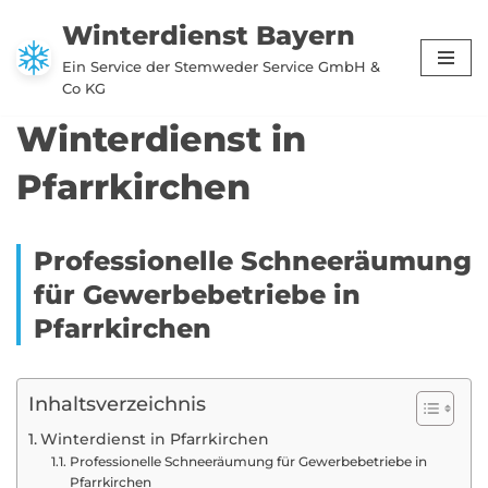
Winterdienst Bayern
Zum
Ein Service der Stemweder Service GmbH &
Inhalt
Co KG
springen
Winterdienst in
Pfarrkirchen
Professionelle Schneeräumung
für Gewerbebetriebe in
Pfarrkirchen
Inhaltsverzeichnis
Winterdienst in Pfarrkirchen
Professionelle Schneeräumung für Gewerbebetriebe in
Pfarrkirchen