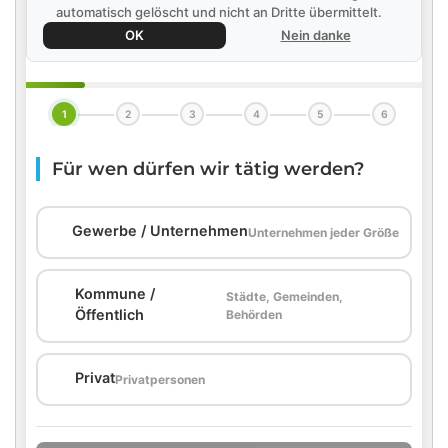
automatisch gelöscht und nicht an Dritte übermittelt.
OK
Nein danke
1
2
3
4
5
6
Für wen dürfen wir tätig werden?
🏢
Gewerbe / Unternehmen
Unternehmen jeder Größe
Kommune /
Städte, Gemeinden,
🏛️
Öffentlich
Behörden
🏠
Privat
Privatpersonen