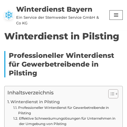
Winterdienst Bayern
Zum
Ein Service der Stemweder Service GmbH &
Inhalt
Co KG
springen
Winterdienst in Pilsting
Professioneller Winterdienst
für Gewerbetreibende in
Pilsting
Inhaltsverzeichnis
Winterdienst in Pilsting
Professioneller Winterdienst für Gewerbetreibende in
Pilsting
Effektive Schneeräumungslösungen für Unternehmen in
der Umgebung von Pilsting