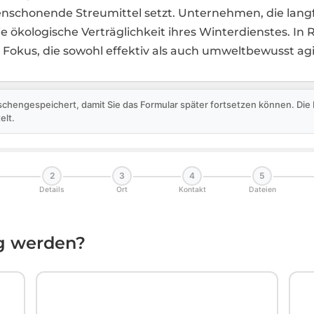
chonende Streumittel setzt. Unternehmen, die langfris
die ökologische Verträglichkeit ihres Winterdienstes. I
m Fokus, die sowohl effektiv als auch umweltbewusst ag
schengespeichert, damit Sie das Formular später fortsetzen können. Di
elt.
2
3
4
5
Details
Ort
Kontakt
Dateien
ig werden?
🏛️