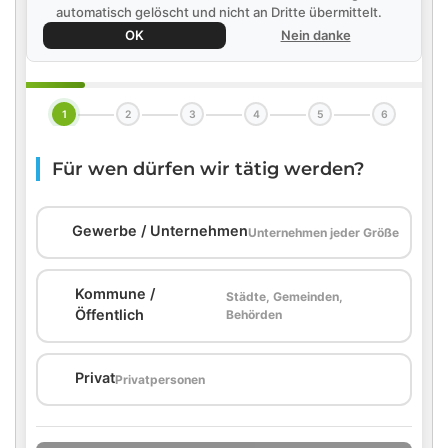
automatisch gelöscht und nicht an Dritte übermittelt.
OK
Nein danke
1
2
3
4
5
6
Für wen dürfen wir tätig werden?
🏢
Gewerbe / Unternehmen
Unternehmen jeder Größe
Kommune /
Städte, Gemeinden,
🏛️
Öffentlich
Behörden
🏠
Privat
Privatpersonen