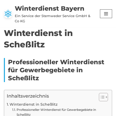
Winterdienst Bayern
Zum
Ein Service der Stemweder Service GmbH &
Inhalt
Co KG
springen
Winterdienst in
Scheßlitz
Professioneller Winterdienst
für Gewerbegebiete in
Scheßlitz
Inhaltsverzeichnis
Winterdienst in Scheßlitz
Professioneller Winterdienst für Gewerbegebiete in
Scheßlitz