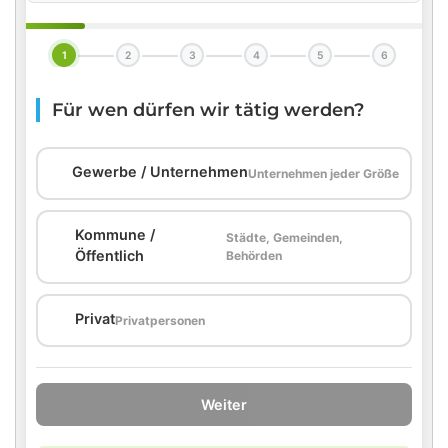
1
2
3
4
5
6
Für wen dürfen wir tätig werden?
🏢
Gewerbe / Unternehmen
Unternehmen jeder Größe
Kommune /
Städte, Gemeinden,
🏛️
Öffentlich
Behörden
🏠
Privat
Privatpersonen
Weiter