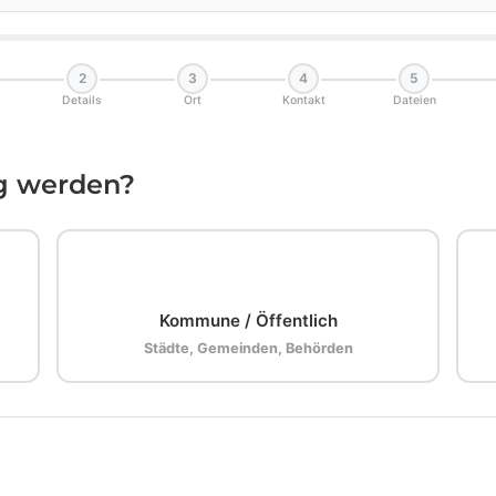
2
3
4
5
Details
Ort
Kontakt
Dateien
ig werden?
🏛️
Kommune / Öffentlich
Städte, Gemeinden, Behörden