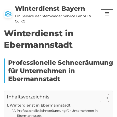
Winterdienst Bayern
Zum
Ein Service der Stemweder Service GmbH &
Inhalt
Co KG
springen
Winterdienst in
Ebermannstadt
Professionelle Schneeräumung
für Unternehmen in
Ebermannstadt
Inhaltsverzeichnis
Winterdienst in Ebermannstadt
Professionelle Schneeräumung für Unternehmen in
Ebermannstadt