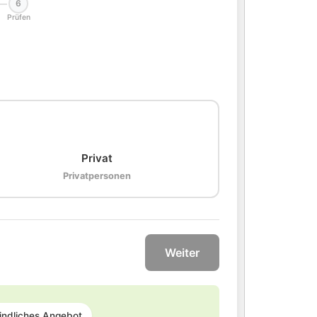
6
Prüfen
🏠
Privat
Privatpersonen
Weiter
indliches Angebot