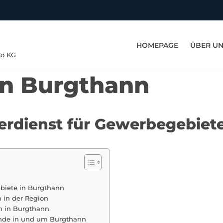
HOMEPAGE
ÜBER U
Co KG
in Burgthann
terdienst für Gewerbegebiet
ebiete in Burgthann
 in der Region
n in Burgthann
ende in und um Burgthann