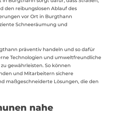
st in Burgthann sorgt dafür, dass Straßen,
d den reibungslosen Ablauf des
derungen vor Ort in Burgthann
ffiziente Schneeräumung und
gthann präventiv handeln und so dafür
erne Technologien und umweltfreundliche
s zu gewährleisten. So können
den und Mitarbeitern sichere
 und maßgeschneiderte Lösungen, die den
mmunen nahe