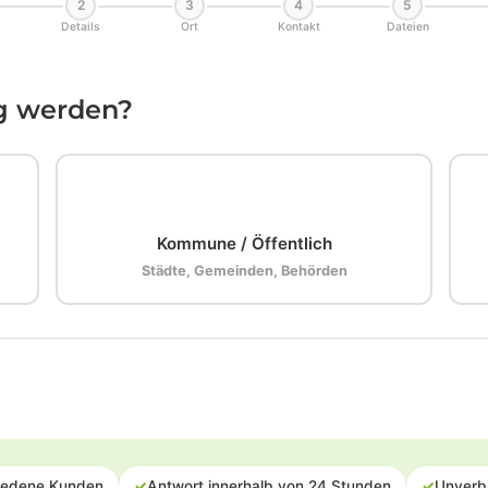
2
3
4
5
Details
Ort
Kontakt
Dateien
ig werden?
🏛️
Kommune / Öffentlich
Städte, Gemeinden, Behörden
iedene Kunden
✓
Antwort innerhalb von 24 Stunden
✓
Unverb