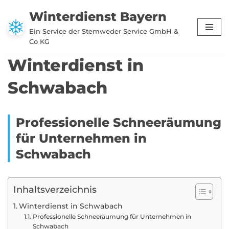
Winterdienst Bayern
Zum
Ein Service der Stemweder Service GmbH &
Inhalt
Co KG
springen
Winterdienst in
Schwabach
Professionelle Schneeräumung
für Unternehmen in
Schwabach
Inhaltsverzeichnis
Winterdienst in Schwabach
Professionelle Schneeräumung für Unternehmen in
Schwabach