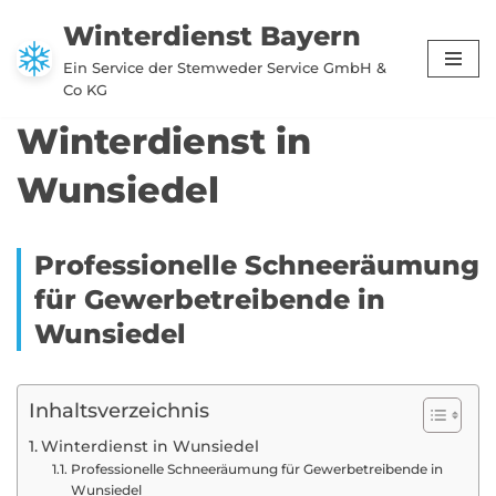
Winterdienst Bayern
Zum
Ein Service der Stemweder Service GmbH &
Inhalt
Co KG
springen
Winterdienst in
Wunsiedel
Professionelle Schneeräumung
für Gewerbetreibende in
Wunsiedel
Inhaltsverzeichnis
Winterdienst in Wunsiedel
Professionelle Schneeräumung für Gewerbetreibende in
Wunsiedel