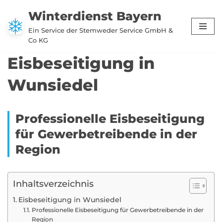
Winterdienst Bayern
Zum
Ein Service der Stemweder Service GmbH &
Inhalt
Co KG
springen
Eisbeseitigung in
Wunsiedel
Professionelle Eisbeseitigung
für Gewerbetreibende in der
Region
Inhaltsverzeichnis
Eisbeseitigung in Wunsiedel
Professionelle Eisbeseitigung für Gewerbetreibende in der
Region