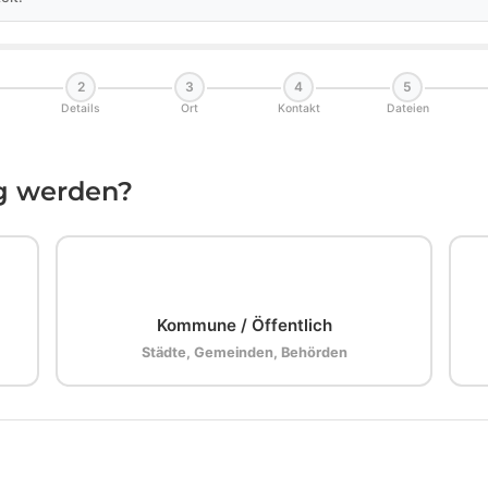
2
3
4
5
Details
Ort
Kontakt
Dateien
ig werden?
🏛️
Kommune / Öffentlich
Städte, Gemeinden, Behörden