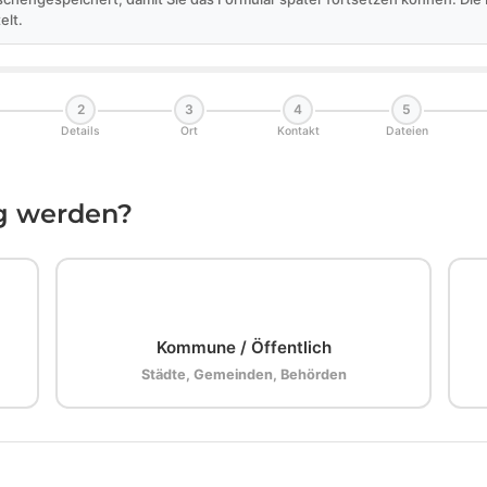
elt.
2
3
4
5
Details
Ort
Kontakt
Dateien
ig werden?
🏛️
Kommune / Öffentlich
Städte, Gemeinden, Behörden