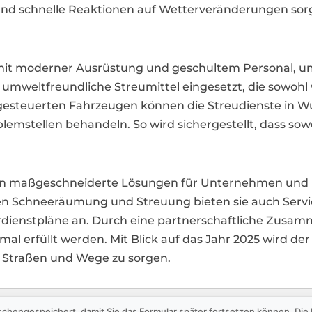
nd schnelle Reaktionen auf Wetterveränderungen sorge
 mit moderner Ausrüstung und geschultem Personal, u
umweltfreundliche Streumittel eingesetzt, die sowohl 
esteuerten Fahrzeugen können die Streudienste in Wuns
lemstellen behandeln. So wird sichergestellt, dass so
ieten maßgeschneiderte Lösungen für Unternehmen u
chen Schneeräumung und Streuung bieten sie auch Ser
ienstpläne an. Durch eine partnerschaftliche Zusamme
al erfüllt werden. Mit Blick auf das Jahr 2025 wird de
e Straßen und Wege zu sorgen.
schengespeichert, damit Sie das Formular später fortsetzen können. Di