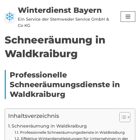
Winterdienst Bayern
Zum
Ein Service der Stemweder Service GmbH &
Inhalt
Co KG
springen
Schneeräumung in
Waldkraiburg
Professionelle
Schneeräumungsdienste in
Waldkraiburg
Inhaltsverzeichnis
Schneeräumung in Waldkraiburg
Professionelle Schneeräumungsdienste in Waldkraiburg
Effektive Winterdienstleistungen für Unternehmen in der