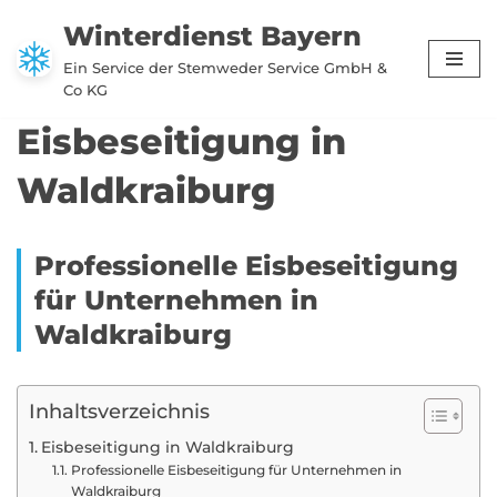
Winterdienst Bayern
Zum
Ein Service der Stemweder Service GmbH &
Inhalt
Co KG
springen
Eisbeseitigung in
Waldkraiburg
Professionelle Eisbeseitigung
für Unternehmen in
Waldkraiburg
Inhaltsverzeichnis
Eisbeseitigung in Waldkraiburg
Professionelle Eisbeseitigung für Unternehmen in
Waldkraiburg