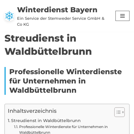
Winterdienst Bayern
Zum
Ein Service der Stemweder Service GmbH &
Inhalt
Co KG
springen
Streudienst in
Waldbüttelbrunn
Professionelle Winterdienste
für Unternehmen in
Waldbüttelbrunn
Inhaltsverzeichnis
Streudienst in Waldbüttelbrunn
Professionelle Winterdienste für Unternehmen in
Waldbüttelbrunn