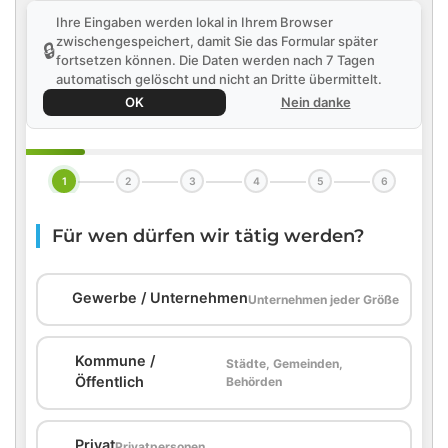
Ihre Eingaben werden lokal in Ihrem Browser
zwischengespeichert, damit Sie das Formular später
🔒
fortsetzen können. Die Daten werden nach 7 Tagen
automatisch gelöscht und nicht an Dritte übermittelt.
OK
Nein danke
1
2
3
4
5
6
Für wen dürfen wir tätig werden?
🏢
Gewerbe / Unternehmen
Unternehmen jeder Größe
Kommune /
Städte, Gemeinden,
🏛️
Öffentlich
Behörden
🏠
Privat
Privatpersonen