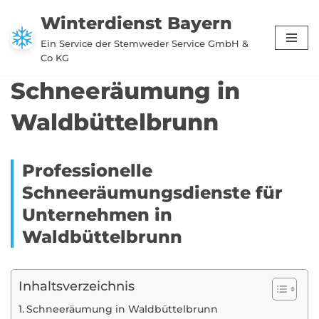
Winterdienst Bayern
Zum
Ein Service der Stemweder Service GmbH &
Inhalt
Co KG
springen
Schneeräumung in
Waldbüttelbrunn
Professionelle
Schneeräumungsdienste für
Unternehmen in
Waldbüttelbrunn
Inhaltsverzeichnis
Schneeräumung in Waldbüttelbrunn