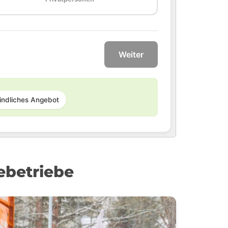
Weiter
indliches Angebot
ebetriebe