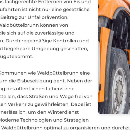
as fachgerechte Entfernen von Eis und
ahrten ist nicht nur eine gesetzliche
Beitrag zur Unfallprävention.
Waldbüttelbrunn können von
die sich auf die zuverlässige und
aben. Durch regelmäßige Kontrollen und
und begehbare Umgebung geschaffen,
 zugutekommt.
d Kommunen wie Waldbüttelbrunn eine
 um die Eisbeseitigung geht. Neben der
ung des öffentlichen Lebens eine
ellen, dass Straßen und Wege frei von
en Verkehr zu gewährleisten. Dabei ist
unerlässlich, um den Winterdienst
. Moderne Technologien und Strategien
in Waldbüttelbrunn optimal zu organisieren und durchz