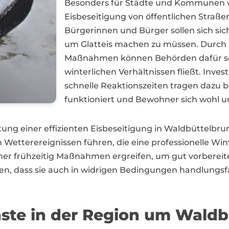
Besonders für Städte und Kommunen wi
Eisbeseitigung von öffentlichen Straß
Bürgerinnen und Bürger sollen sich si
um Glatteis machen zu müssen. Durch 
Maßnahmen können Behörden dafür sor
winterlichen Verhältnissen fließt. Inve
schnelle Reaktionszeiten tragen dazu b
funktioniert und Bewohner sich wohl un
utung einer effizienten Eisbeseitigung in Waldbüttelb
tterereignissen führen, die eine professionelle Wint
frühzeitig Maßnahmen ergreifen, um gut vorbereitet 
llen, dass sie auch in widrigen Bedingungen handlungsfä
nste in der Region um Wald