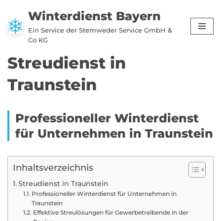
Winterdienst Bayern
Zum
Ein Service der Stemweder Service GmbH &
Inhalt
Co KG
springen
Streudienst in
Traunstein
Professioneller Winterdienst
für Unternehmen in Traunstein
Inhaltsverzeichnis
Streudienst in Traunstein
Professioneller Winterdienst für Unternehmen in
Traunstein
Effektive Streulösungen für Gewerbetreibende in der