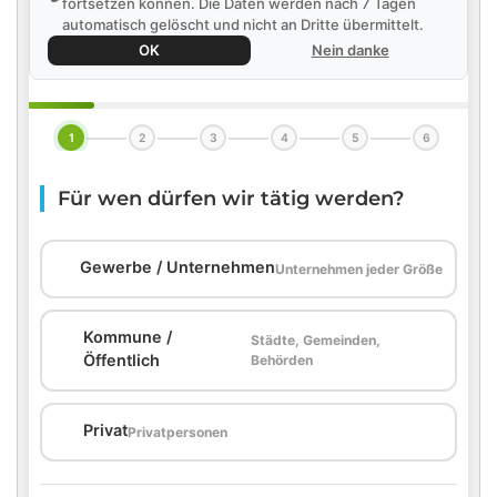
fortsetzen können. Die Daten werden nach 7 Tagen
automatisch gelöscht und nicht an Dritte übermittelt.
OK
Nein danke
1
2
3
4
5
6
Für wen dürfen wir tätig werden?
🏢
Gewerbe / Unternehmen
Unternehmen jeder Größe
Kommune /
Städte, Gemeinden,
🏛️
Öffentlich
Behörden
🏠
Privat
Privatpersonen