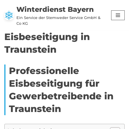
Winterdienst Bayern
Zum
Ein Service der Stemweder Service GmbH &
Inhalt
Co KG
springen
Eisbeseitigung in
Traunstein
Professionelle
Eisbeseitigung für
Gewerbetreibende in
Traunstein