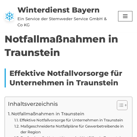
Winterdienst Bayern
Zum
Ein Service der Stemweder Service GmbH &
Inhalt
Co KG
springen
Notfallmaßnahmen in
Traunstein
Effektive Notfallvorsorge für
Unternehmen in Traunstein
Inhaltsverzeichnis
Notfallmaßnahmen in Traunstein
Effektive Notfallvorsorge für Unternehmen in Traunstein
Maßgeschneiderte Notfallpläne für Gewerbetreibende in
der Region