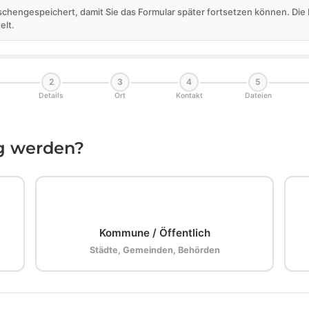
schengespeichert, damit Sie das Formular später fortsetzen können. Di
elt.
2
3
4
5
Details
Ort
Kontakt
Dateien
ig werden?
🏛️
Kommune / Öffentlich
Städte, Gemeinden, Behörden