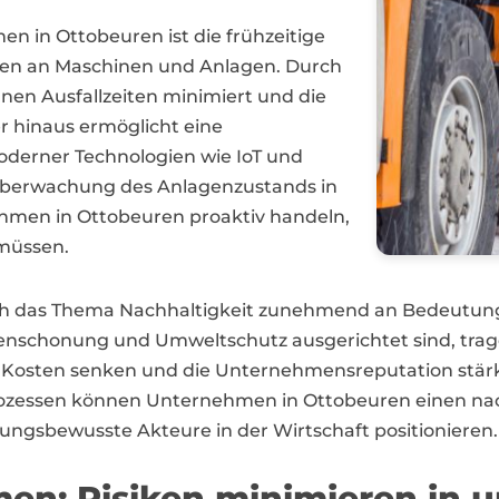
n in Ottobeuren ist die frühzeitige
ngen an Maschinen und Anlagen. Durch
en Ausfallzeiten minimiert und die
r hinaus ermöglicht eine
derner Technologien wie IoT und
e Überwachung des Anlagenzustands in
hmen in Ottobeuren proaktiv handeln,
 müssen.
auch das Thema Nachhaltigkeit zunehmend an Bedeutun
nschonung und Umweltschutz ausgerichtet sind, trage
ig Kosten senken und die Unternehmensreputation stärk
zessen können Unternehmen in Ottobeuren einen nach
rtungsbewusste Akteure in der Wirtschaft positionieren.
en: Risiken minimieren in 