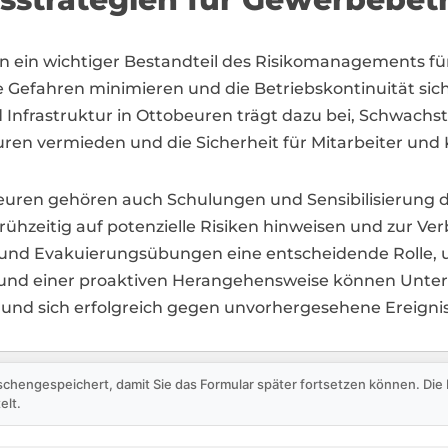
n ein wichtiger Bestandteil des Risikomanagements f
le Gefahren minimieren und die Betriebskontinuität sic
frastruktur in Ottobeuren trägt dazu bei, Schwachste
en vermieden und die Sicherheit für Mitarbeiter und
ren gehören auch Schulungen und Sensibilisierung der
ühzeitig auf potenzielle Risiken hinweisen und zur Ve
e und Evakuierungsübungen eine entscheidende Rolle, 
 und einer proaktiven Herangehensweise können Unter
en und sich erfolgreich gegen unvorhergesehene Ereign
schengespeichert, damit Sie das Formular später fortsetzen können. Di
elt.