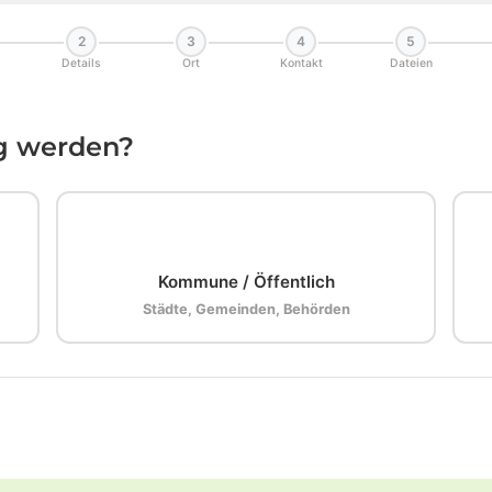
2
3
4
5
Details
Ort
Kontakt
Dateien
ig werden?
🏛️
Kommune / Öffentlich
Städte, Gemeinden, Behörden