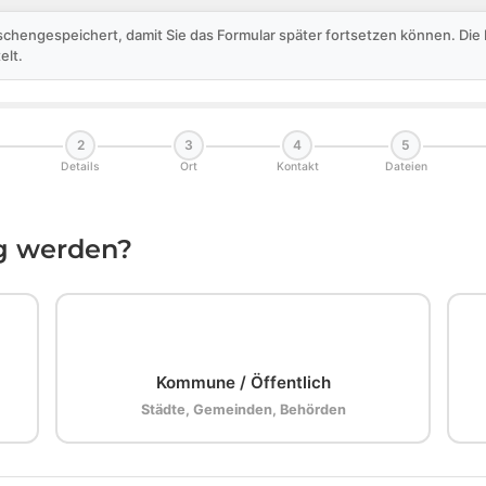
schengespeichert, damit Sie das Formular später fortsetzen können. Di
elt.
2
3
4
5
Details
Ort
Kontakt
Dateien
ig werden?
🏛️
Kommune / Öffentlich
Städte, Gemeinden, Behörden