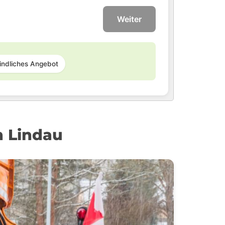
Weiter
indliches Angebot
n Lindau