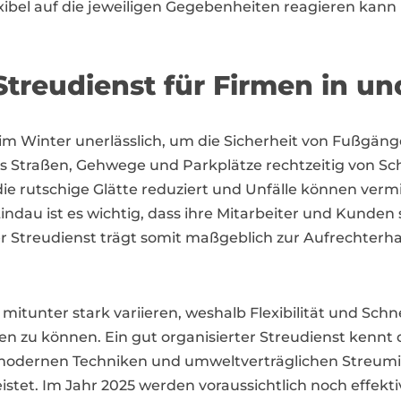
exibel auf die jeweiligen Gegebenheiten reagieren kann
treudienst für Firmen in u
st im Winter unerlässlich, um die Sicherheit von Fußgä
dass Straßen, Gehwege und Parkplätze rechtzeitig von S
e rutschige Glätte reduziert und Unfälle können verm
dau ist es wichtig, dass ihre Mitarbeiter und Kunden
er Streudienst trägt somit maßgeblich zur Aufrechterh
itunter stark variieren, weshalb Flexibilität und Schne
u können. Ein gut organisierter Streudienst kennt d
dernen Techniken und umweltverträglichen Streumittel
stet. Im Jahr 2025 werden voraussichtlich noch effek