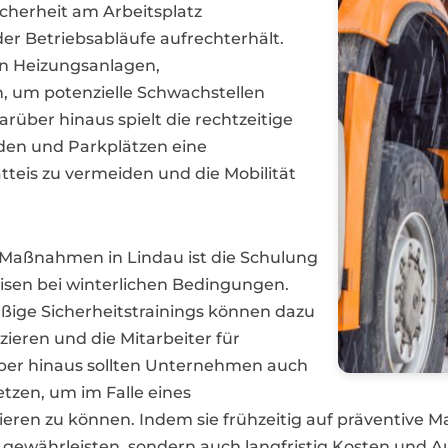
icherheit am Arbeitsplatz
der Betriebsabläufe aufrechterhält.
on Heizungsanlagen,
 um potenzielle Schwachstellen
rüber hinaus spielt die rechtzeitige
den und Parkplätzen eine
tteis zu vermeiden und die Mobilität
r Maßnahmen in Lindau ist die Schulung
eisen bei winterlichen Bedingungen.
ige Sicherheitstrainings können dazu
zieren und die Mitarbeiter für
arüber hinaus sollten Unternehmen auch
etzen, um im Falle eines
agieren zu können. Indem sie frühzeitig auf präventi
t gewährleisten, sondern auch langfristig Kosten und Au