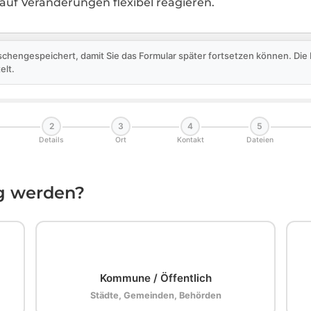
 auf Veränderungen flexibel reagieren.
schengespeichert, damit Sie das Formular später fortsetzen können. Di
elt.
2
3
4
5
Details
Ort
Kontakt
Dateien
ig werden?
🏛️
Kommune / Öffentlich
Städte, Gemeinden, Behörden